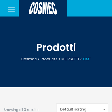
Prodotti
Cosmec
>
Products
>
MORSETTI
>
CMT
Default sorting
Showing all 3 results