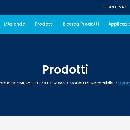
COSMEC S.R.L
L’Azienda
Prodotti
Ricerca Prodotti
Applicazi
Prodotti
roducts
>
MORSETTI
>
KITIGAWA
>
Morsetto Reversibile
>
Denta