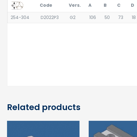
Code
Vers.
A
B
C
D
254-304
D2022P3
G2
106
50
73
18
Related products