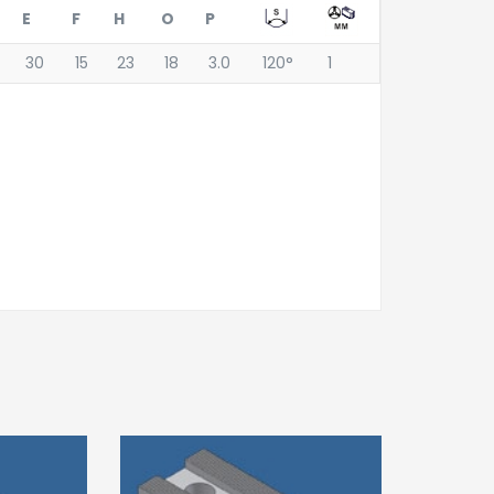
E
F
H
O
P
30
15
23
18
3.0
120°
1