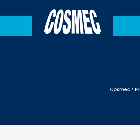
Cosmec
>
P