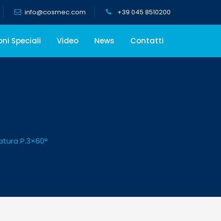
info@cosmec.com
+39 045 8510200
oni Speciali
Video
News
Contatti
tura P.3×60°