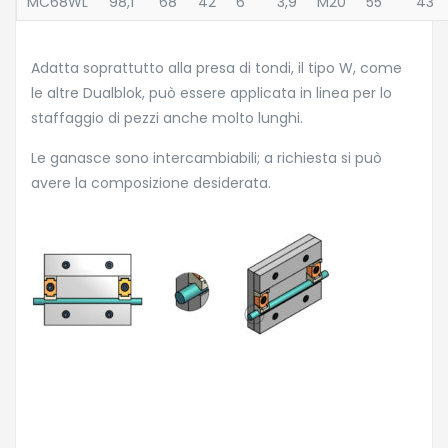
MC68WL
98,1
68
42
6
3,9
M20
55
43
Adatta soprattutto alla presa di tondi, il tipo W, come
le altre Dualblok, può essere applicata in linea per lo
staffaggio di pezzi anche molto lunghi.
Le ganasce sono intercambiabili; a richiesta si può
avere la composizione desiderata.