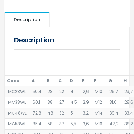
Description
Description
Code
A
B
C
D
E
F
G
H
MC28WL
50,4
28
22
4
2,6
M10
26,7
23,7
MC38WL
60,1
38
27
4,5
2,9
M12
31,6
28,6
MC48WL
72,8
48
32
5
3,2
M14
39,4
33,4
MC58WL
85,4
58
37
5,5
3,6
M16
47,2
38,2