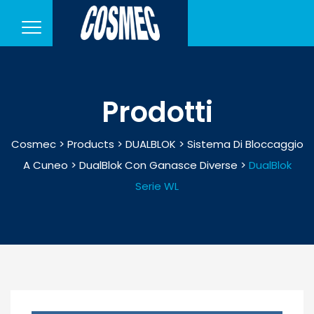
Prodotti
Cosmec
>
Products
>
DUALBLOK
>
Sistema Di Bloccaggio
A Cuneo
>
DualBlok Con Ganasce Diverse
>
DualBlok
Serie WL