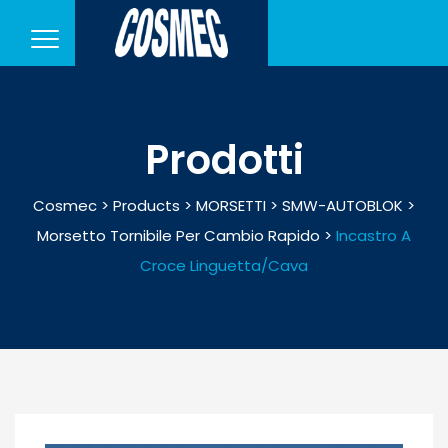
Prodotti
Cosmec
>
Products
>
MORSETTI
>
SMW-AUTOBLOK
>
Morsetto Tornibile Per Cambio Rapido
>
Incastro A
Croce Linguetta/Cava