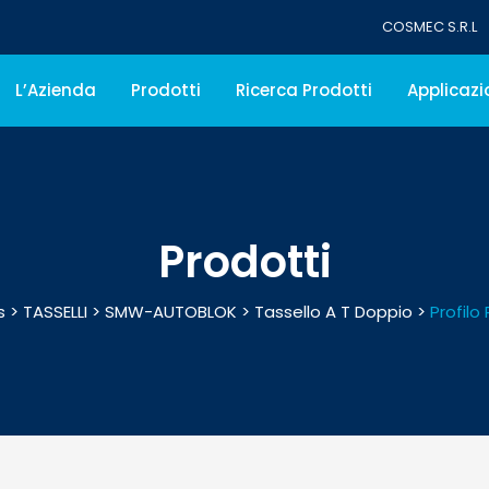
COSMEC S.R.L
L’Azienda
Prodotti
Ricerca Prodotti
Applicazi
Prodotti
s
>
TASSELLI
>
SMW-AUTOBLOK
>
Tassello A T Doppio
>
Profilo