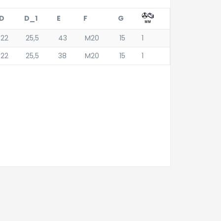
D
D_1
E
F
G
22
25,5
43
M20
15
1
22
25,5
38
M20
15
1