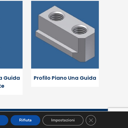
na Guida
Profilo Piano Una Guida
te
Close GDPR Cookie 
Privacy Policy
-
Credits
Rifiuta
Impostazioni