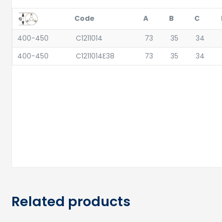
Code
A
B
C
400-450
C1211014
73
35
34
400-450
C1211014E38
73
35
34
Related products