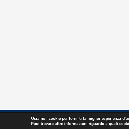
Usiamo i cookie per fornirti la miglior esperienza d'
P.Iva 00835550237
Puoi trovare altre informazioni riguardo a quali cooki