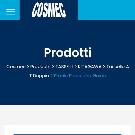
Prodotti
Cosmec
>
Products
>
TASSELLI
>
KITAGAWA
>
Tassello A
T Doppio
>
Profilo Piano Una Guida